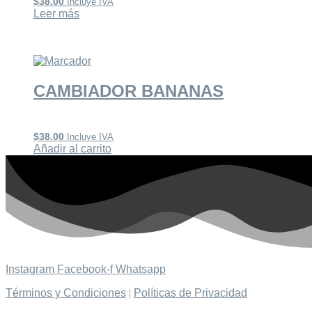
$
38.00
Incluye IVA
Leer más
CAMBIADOR BANANAS
$
38.00
Incluye IVA
Añadir al carrito
Instagram
Facebook-f
Whatsapp
Términos y Condiciones
|
Políticas de Privacidad