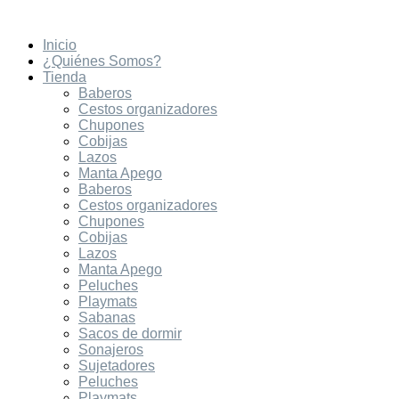
Ir
al
Inicio
contenido
¿Quiénes Somos?
Tienda
Baberos
Cestos organizadores
Chupones
Cobijas
Lazos
Manta Apego
Baberos
Cestos organizadores
Chupones
Cobijas
Lazos
Manta Apego
Peluches
Playmats
Sabanas
Sacos de dormir
Sonajeros
Sujetadores
Peluches
Playmats