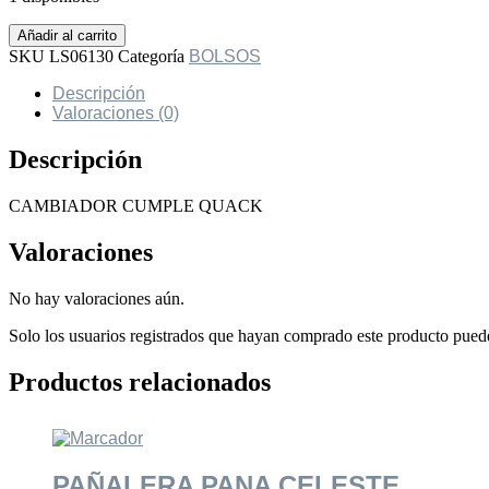
CAMBIADOR
Añadir al carrito
CUMPLE
SKU
LS06130
Categoría
BOLSOS
QUACK
cantidad
Descripción
Valoraciones (0)
Descripción
CAMBIADOR CUMPLE QUACK
Valoraciones
No hay valoraciones aún.
Solo los usuarios registrados que hayan comprado este producto pued
Productos relacionados
PAÑALERA PANA CELESTE