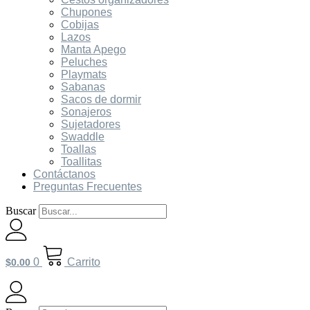
Chupones
Cobijas
Lazos
Manta Apego
Peluches
Playmats
Sabanas
Sacos de dormir
Sonajeros
Sujetadores
Swaddle
Toallas
Toallitas
Contáctanos
Preguntas Frecuentes
Buscar
0
Carrito
$
0.00